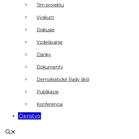
Tím projektu
Výskum
Diskusie
Vzdelávanie
Články
Dokumenty
Demokratické Rady škôl
Publikácie
Konferencia
Členstvo