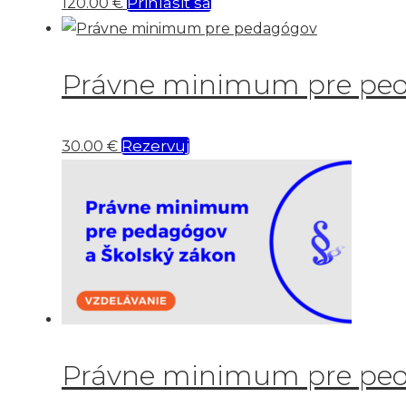
Prihlásiť sa
120.00
€
Právne minimum pre pe
Rezervuj
30.00
€
Právne minimum pre ped