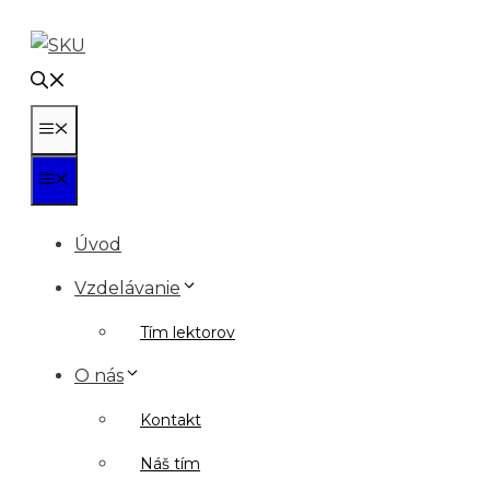
Preskočiť
na
obsah
Menu
Menu
Úvod
Vzdelávanie
Tím lektorov
O nás
Kontakt
Náš tím