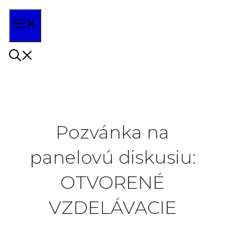
Preskočiť
Menu
na
obsah
Pozvánka na
panelovú diskusiu:
OTVORENÉ
VZDELÁVACIE