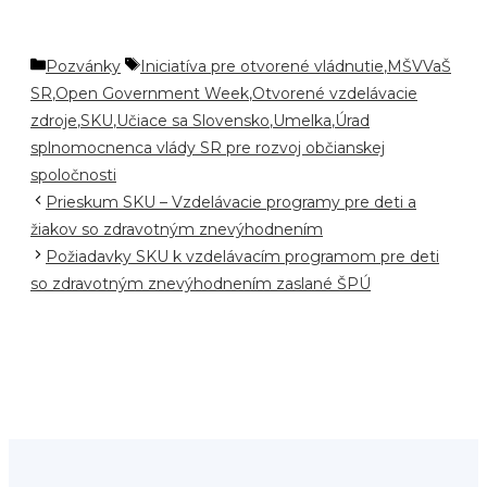
Kategórie
Značky
Pozvánky
Iniciatíva pre otvorené vládnutie
,
MŠVVaŠ
SR
,
Open Government Week
,
Otvorené vzdelávacie
zdroje
,
SKU
,
Učiace sa Slovensko
,
Umelka
,
Úrad
splnomocnenca vlády SR pre rozvoj občianskej
spoločnosti
Prieskum SKU – Vzdelávacie programy pre deti a
žiakov so zdravotným znevýhodnením
Požiadavky SKU k vzdelávacím programom pre deti
so zdravotným znevýhodnením zaslané ŠPÚ