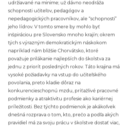
udržiavané na minime; už dávno neodráža
schopnosti učiteľov, pedagógov a
nepedagogických pracovníkov, ale “schopnosti”
jeho lídrov. V tomto smere by mohlo byť
inšpiráciou pre Slovensko mnoho krajín; okrem
tých s výrazným demokratickým náskokom
napríklad nám bližšie Chorvátsko, ktoré
považuje prilákanie najlepších do školstva za
jednu z priorít posledných rokov. Táto krajina má
vysoké požiadavky na vstup do učiteľského
povolania, preto kladie dôraz na
konkurencieschopnú mzdu, príťažlivé pracovné
podmienky a atraktivitu profesie ako kariérnej
príležitosti. Bez týchto podmienok je akákoľvek
dnešná rozprava o tom, kto, prečo a podľa akých
pravidiel má za svoju prácu v školstve dostať viac,