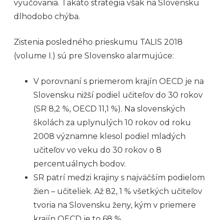
vyučovania. Takáto stratégia však na Slovensku
dlhodobo chýba.
Zistenia posledného prieskumu TALIS 2018
(volume I.) sú pre Slovensko alarmujúce:
V porovnaní s priemerom krajín OECD je na
Slovensku nižší podiel učiteľov do 30 rokov
(SR 8,2 %, OECD 11,1 %). Na slovenských
školách za uplynulých 10 rokov od roku
2008 významne klesol podiel mladých
učiteľov vo veku do 30 rokov o 8
percentuálnych bodov.
SR patrí medzi krajiny s najväčším podielom
žien – učiteliek. Až 82, 1 % všetkých učiteľov
tvoria na Slovensku ženy, kým v priemere
krajín OECD je to 68 %.