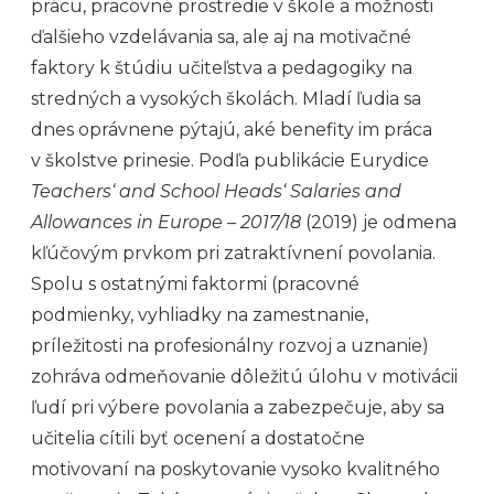
prácu, pracovné prostredie v škole a možnosti
ďalšieho vzdelávania sa, ale aj na motivačné
faktory k štúdiu učiteľstva a pedagogiky na
stredných a vysokých školách. Mladí ľudia sa
dnes oprávnene pýtajú, aké benefity im práca
v školstve prinesie. Podľa publikácie Eurydice
Teachers‘ and School Heads‘ Salaries and
Allowances in Europe – 2017/18
(2019) je odmena
kľúčovým prvkom pri zatraktívnení povolania.
Spolu s ostatnými faktormi (pracovné
podmienky, vyhliadky na zamestnanie,
príležitosti na profesionálny rozvoj a uznanie)
zohráva odmeňovanie dôležitú úlohu v motivácii
ľudí pri výbere povolania a zabezpečuje, aby sa
učitelia cítili byť ocenení a dostatočne
motivovaní na poskytovanie vysoko kvalitného