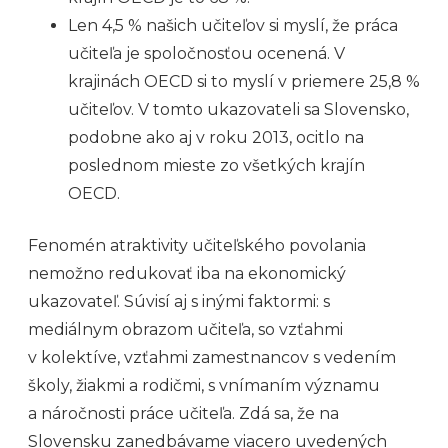
Len 4,5 % našich učiteľov si myslí, že práca
učiteľa je spoločnosťou ocenená. V
krajinách OECD si to myslí v priemere 25,8 %
učiteľov. V tomto ukazovateli sa Slovensko,
podobne ako aj v roku 2013, ocitlo na
poslednom mieste zo všetkých krajín
OECD.
Fenomén atraktivity učiteľského povolania
nemožno redukovať iba na ekonomický
ukazovateľ. Súvisí aj s inými faktormi: s
mediálnym obrazom učiteľa, so vzťahmi
v kolektíve, vzťahmi zamestnancov s vedením
školy, žiakmi a rodičmi, s vnímaním významu
a náročnosti práce učiteľa. Zdá sa, že na
Slovensku zanedbávame viacero uvedených