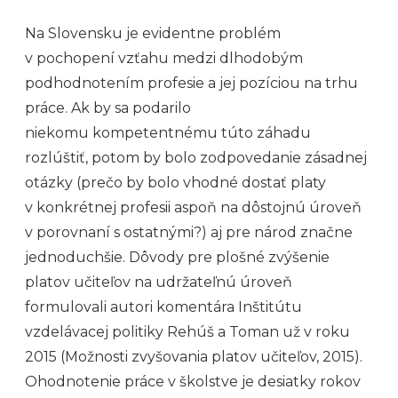
Na Slovensku je evidentne problém
v pochopení vzťahu medzi dlhodobým
podhodnotením profesie a jej pozíciou na trhu
práce. Ak by sa podarilo
niekomu kompetentnému túto záhadu
rozlúštiť, potom by bolo zodpovedanie zásadnej
otázky (prečo by bolo vhodné dostať platy
v konkrétnej profesii aspoň na dôstojnú úroveň
v porovnaní s ostatnými?) aj pre národ značne
jednoduchšie. Dôvody pre plošné zvýšenie
platov učiteľov na udržateľnú úroveň
formulovali autori komentára Inštitútu
vzdelávacej politiky Rehúš a Toman už v roku
2015 (Možnosti zvyšovania platov učiteľov, 2015).
Ohodnotenie práce v školstve je desiatky rokov