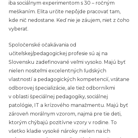
iba sociálnym experimentom s 30 – ročným
meškaním. Elita určite nepôjde pracovať tam,
kde nič nedostane. Keď nie je záujem, niet z čoho
vyberať.
Spoločenské očakávania od
učiteľskej/pedagogickej profesie sú aj na
Slovensku zadefinované veľmi vysoko. Majú byť
nielen nositeľmi excelentných ľudských
vlastností a pedagogických kompetencií, vrátane
odborovej špecializácie, ale tiež odborníkmi
v oblasti špeciálnej pedagogiky, sociálnej
patológie, IT a krízového manažmentu. Majú byť
zároveň morálnym vzorom, najmä pre tie deti,
ktorým chýbajú pozitívne vzory v rodine. To
všetko kladie vysoké nároky nielen na ich