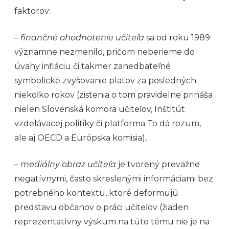
faktorov:
–
finančné ohodnotenie učiteľa
sa od roku 1989
významne nezmenilo, pričom neberieme do
úvahy infláciu či takmer zanedbateľné
symbolické zvyšovanie platov za posledných
niekoľko rokov (zistenia o tom pravidelne prináša
nielen Slovenská komora učiteľov, Inštitút
vzdelávacej politiky či platforma To dá rozum,
ale aj OECD a Európska komisia),
–
mediálny obraz učiteľa
je tvorený prevažne
negatívnymi, často skreslenými informáciami bez
potrebného kontextu, ktoré deformujú
predstavu občanov o práci učiteľov (žiaden
reprezentatívny výskum na túto tému nie je na