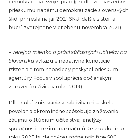
demokracie vo svojej práci (predbežné výsledky
prieskumu na tému demokratizácie slovenských
škôl priniesla na jar 2021 SKU, ďalšie zistenia
budú zverejnené v priebehu novembra 2021),
–
verejná mienka o práci súčasných učiteľov na
Slovensku
vykazuje negatívne konotácie
(zistenia o tom naposledy poskytol prieskum
agentúry Focus v spolupráci s občianskym
združením Živica v roku 2019).
Dlhodobé znižovanie atraktivity učiteľského
povolania okrem iného spôsobuje znižovanie
záujmu o štúdium učiteľstva; analýzy
spoločnosti Trexima naznačujú, že v období do
roku 2023 bude chýbať ročne približne 580