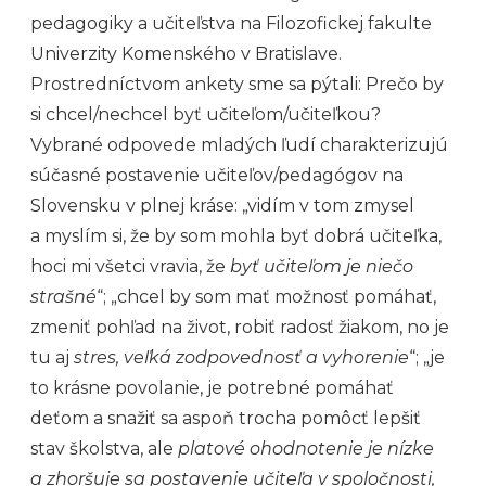
pedagogiky a učiteľstva na Filozofickej fakulte
Univerzity Komenského v Bratislave.
Prostredníctvom ankety sme sa pýtali: Prečo by
si chcel/nechcel byť učiteľom/učiteľkou?
Vybrané odpovede mladých ľudí charakterizujú
súčasné postavenie učiteľov/pedagógov na
Slovensku v plnej kráse: „vidím v tom zmysel
a myslím si, že by som mohla byť dobrá učiteľka,
hoci mi všetci vravia, že
byť učiteľom je niečo
strašné
“; „chcel by som mať možnosť pomáhať,
zmeniť pohľad na život, robiť radosť žiakom, no je
tu aj
stres, veľká zodpovednosť a vyhorenie
“; „je
to krásne povolanie, je potrebné pomáhať
deťom a snažiť sa aspoň trocha pomôcť lepšiť
stav školstva, ale
platové ohodnotenie je nízke
a zhoršuje sa postavenie učiteľa v spoločnosti,