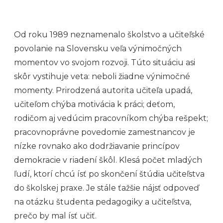
Od roku 1989 neznamenalo školstvo a učiteľské
povolanie na Slovensku veľa výnimočných
momentov vo svojom rozvoji. Túto situáciu asi
skôr vystihuje veta: neboli žiadne výnimočné
momenty. Prirodzená autorita učiteľa upadá,
učiteľom chýba motivácia k práci; deťom,
rodičom aj vedúcim pracovníkom chýba rešpekt;
pracovnoprávne povedomie zamestnancov je
nízke rovnako ako dodržiavanie princípov
demokracie v riadení škôl. Klesá počet mladých
ľudí, ktorí chcú ísť po skončení štúdia učiteľstva
do školskej praxe. Je stále ťažšie nájsť odpoveď
na otázku študenta pedagogiky a učiteľstva,
prečo by mal ísť učiť.