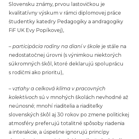
Slovensku známy, prvou lastovičkou je
kvalitatívny výskum v rámci diplomovej práce
študentky katedry Pedagogiky a andragogiky
FiF UK Evy Popíkovej),
–
participácia rodiny na dianí v škole
je stále na
nedostatočnej úrovni (s výnimkou niektorých
súkromných škôl, ktoré deklarujú spoluprácu
s rodičmi ako prioritu),
–
vzťahy a celková klíma v pracovných
kolektívoch
sú v mnohých školách nevhodné až
neúnosné; mnohí riaditelia a riaditeľky
slovenských škôl aj 30 rokov po zmene politickej
atmosféry preferujú totalitné spôsoby riadenia
a interakcie, a úspešne ignorujú princípy