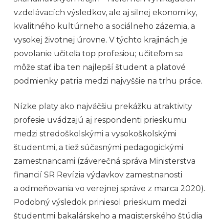
vzdelávacích výsledkov, ale aj silnej ekonomiky,
kvalitného kultúrneho a sociálneho zázemia, a
vysokej životnej úrovne. V týchto krajinách je
povolanie učiteľa top profesiou; učiteľom sa
môže stať iba ten najlepší študent a platové
podmienky patria medzi najvyššie na trhu práce.
Nízke platy ako najväčšiu prekážku atraktivity
profesie uvádzajú aj respondenti prieskumu
medzi stredoškolskými a vysokoškolskými
študentmi, a tiež súčasnými pedagogickými
zamestnancami (záverečná správa Ministerstva
financií SR Revízia výdavkov zamestnanosti
a odmeňovania vo verejnej správe z marca 2020).
Podobný výsledok priniesol prieskum medzi
študentmi bakalárskeho a magisterského štúdia