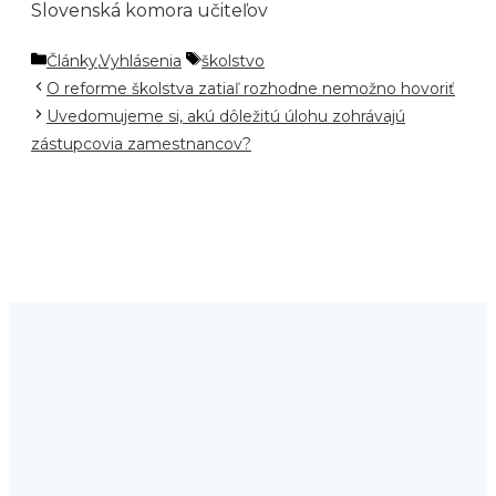
Slovenská komora učiteľov
Kategórie
Značky
Články
,
Vyhlásenia
školstvo
O reforme školstva zatiaľ rozhodne nemožno hovoriť
Uvedomujeme si, akú dôležitú úlohu zohrávajú
zástupcovia zamestnancov?