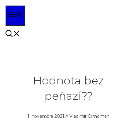
Preskočiť
Menu
na
obsah
Hodnota bez
peňazí??
1. novembra 2021
//
Vladimír Crmoman