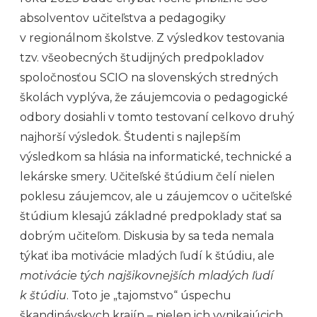
absolventov učiteľstva a pedagogiky
v regionálnom školstve. Z výsledkov testovania
tzv. všeobecných študijných predpokladov
spoločnosťou SCIO na slovenských stredných
školách vyplýva, že záujemcovia o pedagogické
odbory dosiahli v tomto testovaní celkovo druhý
najhorší výsledok. Študenti s najlepším
výsledkom sa hlásia na informatické, technické a
lekárske smery. Učiteľské štúdium čelí nielen
poklesu záujemcov, ale u záujemcov o učiteľské
štúdium klesajú základné predpoklady stať sa
dobrým učiteľom. Diskusia by sa teda nemala
týkať iba motivácie mladých ľudí k štúdiu, ale
motivácie tých najšikovnejších mladých ľudí
k štúdiu
. Toto je „tajomstvo“ úspechu
škandinávskych krajín – nielen ich vynikajúcich