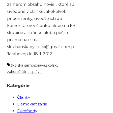
zámerom obsahu noviel, ktoré sú
uvedené v článku, akékoľvek
pripomienky, uveďte ich do
komentárov v článku alebo na FB
skupine a stránke alebo pošlite
priamo na e-mail:
sku.banskabystrica@gmail.com p.
Jarabovej do 18. 1. 2012.
Značky
školská samospráva
,
školský
zákon
,
štátna správa
Kategórie
Články
Demokratizácia
Eurofondy