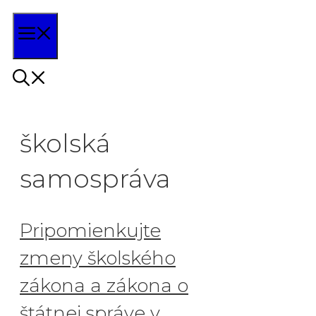
Preskočiť
Menu
na
obsah
školská
samospráva
Pripomienkujte
zmeny školského
zákona a zákona o
štátnej správe v