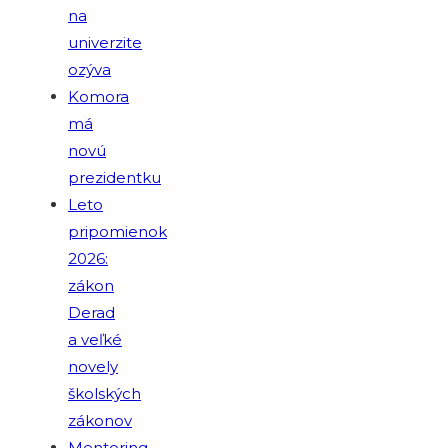
na
univerzite
ozýva
Komora
má
novú
prezidentku
Leto
pripomienok
2026:
zákon
Derad
a veľké
novely
školských
zákonov
Mentoring