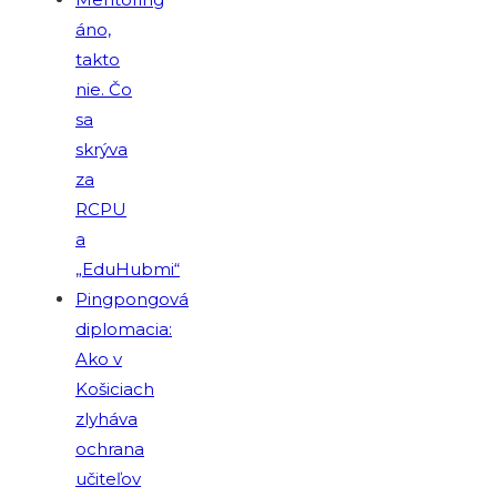
áno,
takto
nie. Čo
sa
skrýva
za
RCPU
a
„EduHubmi“
Pingpongová
diplomacia:
Ako v
Košiciach
zlyháva
ochrana
učiteľov