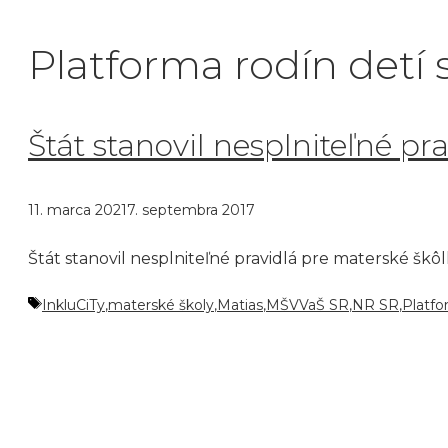
Platforma rodín detí 
Štát stanovil nesplniteľné pra
11. marca 2021
7. septembra 2017
Štát stanovil nesplniteľné pravidlá pre materské škôlk
Značky
InkluCiTy
,
materské školy
,
Matias
,
MŠVVaŠ SR
,
NR SR
,
Platfo