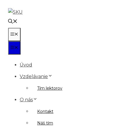
Preskočiť
na
obsah
Menu
Menu
Úvod
Vzdelávanie
Tím lektorov
O nás
Kontakt
Náš tím