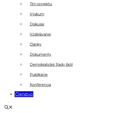
Tím projektu
Výskum
Diskusie
Vzdelávanie
Články
Dokumenty
Demokratické Rady škôl
Publikácie
Konferencia
Členstvo