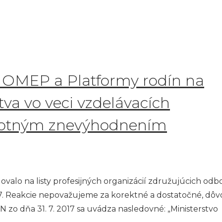
V OMEP a Platformy rodín na
tva vo veci vzdelávacích
avotným znevýhodnením
ovalo na listy profesijných organizácií združujúcich odb
017. Reakcie nepovažujeme za korektné a dostatočné, dô
zo dňa 31. 7. 2017 sa uvádza nasledovné: „Ministerstvo