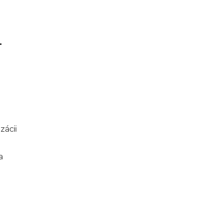
a
zácii
a