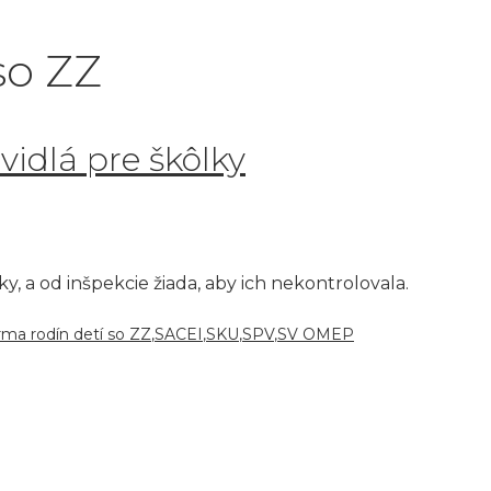
so ZZ
vidlá pre škôlky
y, a od inšpekcie žiada, aby ich nekontrolovala.
rma rodín detí so ZZ
,
SACEI
,
SKU
,
SPV
,
SV OMEP