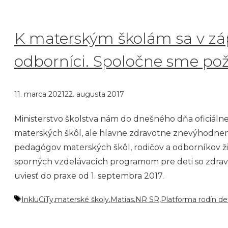
K materským školám sa v zápa
odborníci. Spoločne sme poži
11. marca 2021
22. augusta 2017
Ministerstvo školstva nám do dnešného dňa oficiálne
materských škôl, ale hlavne zdravotne znevýhodnené
pedagógov materských škôl, rodičov a odborníkov ži
sporných vzdelávacích programom pre deti so zdrav
uviesť do praxe od 1. septembra 2017.
Značky
InkluCiTy
,
materské školy
,
Matias
,
NR SR
,
Platforma rodín de