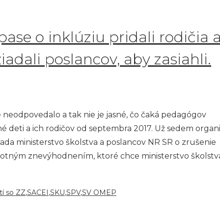
se o inklúziu pridali rodičia 
adali poslancov, aby zasiahli.
 neodpovedalo a tak nie je jasné, čo čaká pedagógov
 deti a ich rodičov od septembra 2017. Už sedem organi
ada ministerstvo školstva a poslancov NR SR o zrušenie
otným znevýhodnením, ktoré chce ministerstvo školstv
tí so ZZ
,
SACEI
,
SKU
,
SPV
,
SV OMEP