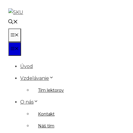
Preskočiť
na
obsah
Menu
Menu
Úvod
Vzdelávanie
Tím lektorov
O nás
Kontakt
Náš tím