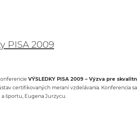
ky PISA 2009
 konferencie
VÝSLEDKY PISA 2009 – Výzva pre skvalit
ústav certifikovaných meraní vzdelávania. Konferencia sa
u a športu, Eugena Jurzycu.