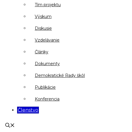
Tím projektu
Výskum
Diskusie
Vzdelávanie
Články
Dokumenty
Demokratické Rady škôl
Publikácie
Konferencia
Členstvo