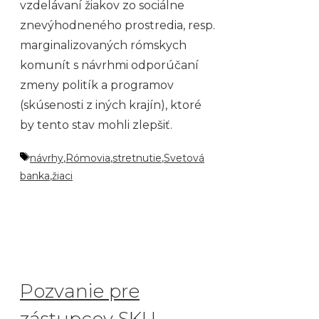
vzdelávaní žiakov zo sociálne
znevýhodneného prostredia, resp.
marginalizovaných rómskych
komunít s návrhmi odporúčaní
zmeny politík a programov
(skúsenosti z iných krajín), ktoré
by tento stav mohli zlepšiť.
Značky
návrhy
,
Rómovia
,
stretnutie
,
Svetová
banka
,
žiaci
Pozvanie pre