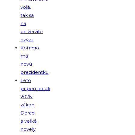
volá,
tak sa
na
univerzite
ozýva
Komora
má
novú
prezidentku
Leto
pripomienok
2026:
zákon
Derad
a veľké
novely