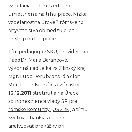
vzdelania a ich následného
umiestnenia na trhu práce. Nízka
vzdelanostná úroveň rómskeho
obyvateľstva obmedzuje ich
prístup na trh práce.
Tím pedagógov SKU, prezidentka
PaedDr. Mária Barancová,
výkonná riaditeľka za Žilinský kraj
Mgr. Lucia Porubčanská a člen
Mgr. Peter Krajňák sa zúčastnili
16.12.2011
stretnutia na
Úrade
splnomocnenca vlády SR pre
rómske komunity (ÚSVRK)
a tímu
Svetovej banky
s cieľom
analyzovať prekážky pri