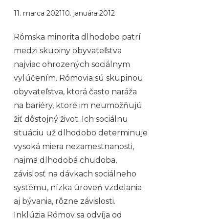
11. marca 2021
10. januára 2012
Rómska minorita dlhodobo patrí
medzi skupiny obyvateľstva
najviac ohrozených sociálnym
vylúčením. Rómovia sú skupinou
obyvateľstva, ktorá často naráža
na bariéry, ktoré im neumožňujú
žiť dôstojný život. Ich sociálnu
situáciu už dlhodobo determinuje
vysoká miera nezamestnanosti,
najmä dlhodobá chudoba,
závislosť na dávkach sociálneho
systému, nízka úroveň vzdelania
aj bývania, rôzne závislosti.
Inklúzia Rómov sa odvíja od