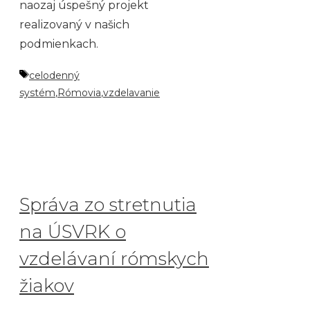
naozaj úspešný projekt
realizovaný v našich
podmienkach.
Značky
celodenný
systém
,
Rómovia
,
vzdelavanie
Správa zo stretnutia
na ÚSVRK o
vzdelávaní rómskych
žiakov