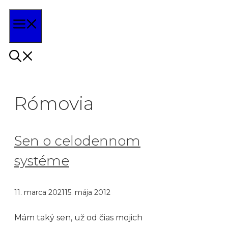
Preskočiť
Menu
na
obsah
Rómovia
Sen o celodennom
systéme
11. marca 2021
15. mája 2012
Mám taký sen, už od čias mojich