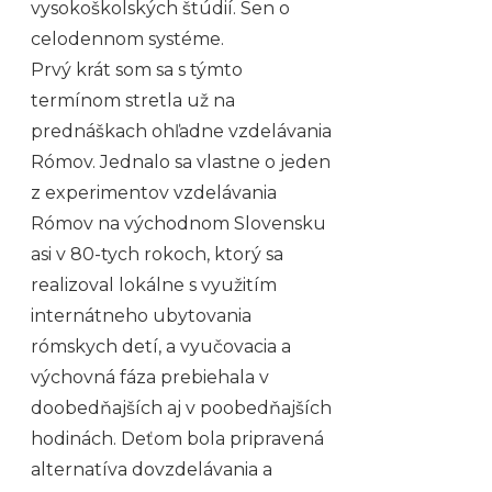
vysokoškolských štúdií. Sen o
celodennom systéme.
Prvý krát som sa s týmto
termínom stretla už na
prednáškach ohľadne vzdelávania
Rómov. Jednalo sa vlastne o jeden
z experimentov vzdelávania
Rómov na východnom Slovensku
asi v 80-tych rokoch, ktorý sa
realizoval lokálne s využitím
internátneho ubytovania
rómskych detí, a vyučovacia a
výchovná fáza prebiehala v
doobedňajších aj v poobedňajších
hodinách. Deťom bola pripravená
alternatíva dovzdelávania a