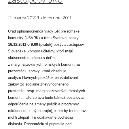
zástupcov SKU
11. marca 2021
9. decembra 2011
Úrad splnomocnenca vlády SR pre rómske
komunity (ÚSVRK) a tímu Svetovej banky
16.12.2011 o 9:00 (piatok)
pozýva zástupcov
Slovenskej komory učiteľov, ktorí majú
skúsenosti s prácou s deťmi
z marginalizovaných rómskych komunít na
prezentáciu správy, ktorá obsahuje
analýzu hlavných prekážok pri vzdelávaní
žiakov zo sociálne znevýhodneného
prostredia, resp. marginalizovaných rómskych
komunít. Táto správa bude taktiež obsahovať
odporúčania na zmeny politík a programov
(skúsenosti z iných krajín), ktoré by tento stav
mohli zlepšiť. Tu očakávame podnetnú
diskusiu. Prezentáciu si pripravila pani