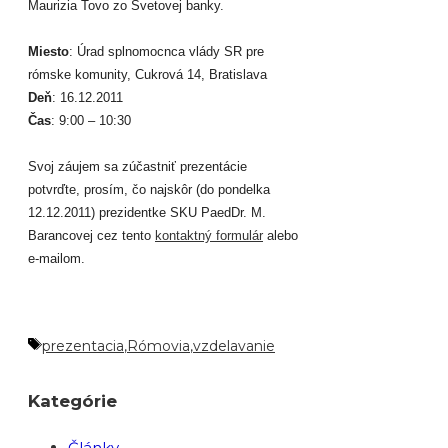
Maurizia Tovo zo Svetovej banky.
Miesto
: Úrad splnomocnca vlády SR pre
rómske komunity, Cukrová 14, Bratislava
Deň
: 16.12.2011
Čas
: 9:00 – 10:30
Svoj záujem sa zúčastniť prezentácie
potvrďte, prosím, čo najskôr (do pondelka
12.12.2011) prezidentke SKU PaedDr. M.
Barancovej cez tento
kontaktný formulár
alebo
e-mailom.
Značky
prezentacia
,
Rómovia
,
vzdelavanie
Kategórie
Články